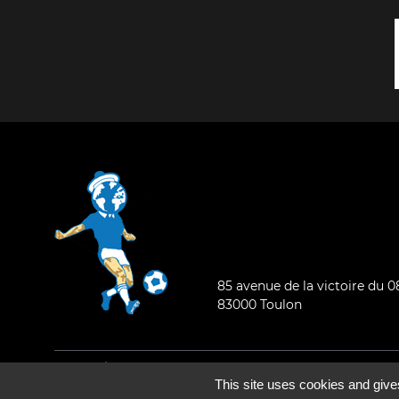
85 avenue de la victoire du 
83000 Toulon
Mentions légales
-
Qui sommes-nous ?
This site uses cookies and give
©2026 - Tous droits réservés - Conception :
e
partenair
e