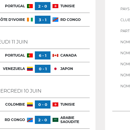
PORTUGAL
2 - 0
TUNISIE
PAYS
ÔTE D'IVOIRE
3 - 1
RD CONGO
CLU
PART
EUDI 11 JUIN
NOMB
NOMB
PORTUGAL
6 - 1
CANADA
NOMB
VENEZUELA
0 - 1
JAPON
NOMB
NOMB
ERCREDI 10 JUIN
COLOMBIE
0 - 0
TUNISIE
ARABIE
RD CONGO
2 - 0
SAOUDITE