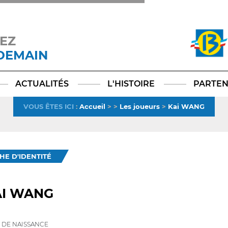
EZ
 DEMAIN
Facebook
YouTube
Instagram
TikTok
LinkedIn
X
ACTUALITÉS
L'HISTOIRE
PARTEN
VOUS ÊTES ICI
:
Accueil
>
>
Les joueurs
>
Kai WANG
CHE D'IDENTITÉ
AI WANG
 DE NAISSANCE