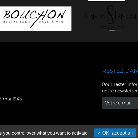
RESTEZ DANS
Facebook
YouTube
Pour rester infor
notre newsletter
Instagram
TikTok
08 mai 1945
LinkedIn
X
s you control over what you want to activate
OK, accept all