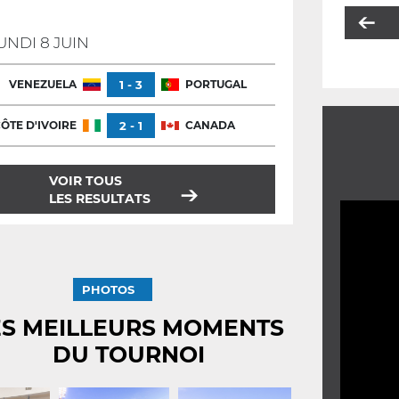
UNDI 8 JUIN
VENEZUELA
1 - 3
PORTUGAL
ÔTE D'IVOIRE
2 - 1
CANADA
VOIR TOUS
LES RESULTATS
PHOTOS
ES MEILLEURS MOMENTS
DU TOURNOI