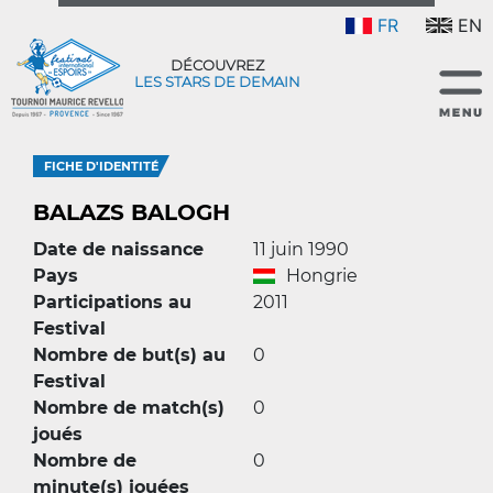
FR
EN
DÉCOUVREZ
LES STARS DE DEMAIN
FICHE D'IDENTITÉ
BALAZS BALOGH
Date de naissance
11 juin 1990
Pays
Hongrie
Participations au
2011
Festival
Nombre de but(s) au
0
Festival
Nombre de match(s)
0
joués
Nombre de
0
minute(s) jouées