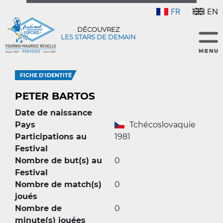
FR
EN
DÉCOUVREZ
LES STARS DE DEMAIN
FICHE D'IDENTITÉ
PETER BARTOS
Date de naissance
Pays
Tchécoslovaquie
Participations au
1981
Festival
Nombre de but(s) au
0
Festival
Nombre de match(s)
0
joués
Nombre de
0
minute(s) jouées