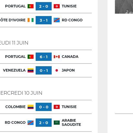
PORTUGAL
2 - 0
TUNISIE
ÔTE D'IVOIRE
3 - 1
RD CONGO
EUDI 11 JUIN
PORTUGAL
6 - 1
CANADA
VENEZUELA
0 - 1
JAPON
ERCREDI 10 JUIN
COLOMBIE
0 - 0
TUNISIE
ARABIE
RD CONGO
2 - 0
SAOUDITE