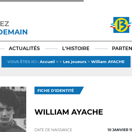
EZ
 DEMAIN
Facebook
YouTube
Instagram
TikTok
LinkedIn
X
ACTUALITÉS
L'HISTOIRE
PARTEN
VOUS ÊTES ICI
:
Accueil
>
>
Les joueurs
>
William AYACHE
FICHE D'IDENTITÉ
WILLIAM AYACHE
DATE DE NAISSANCE
10 JANVIER 1