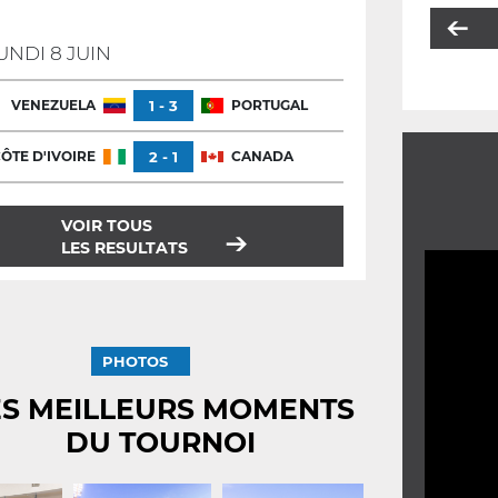
UNDI 8 JUIN
VENEZUELA
1 - 3
PORTUGAL
ÔTE D'IVOIRE
2 - 1
CANADA
VOIR TOUS
LES RESULTATS
PHOTOS
ES MEILLEURS MOMENTS
DU TOURNOI