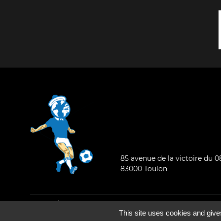
85 avenue de la victoire du 
83000 Toulon
Mentions légales
-
Qui sommes-nous ?
This site uses cookies and give
©2026 - Tous droits réservés - Conception :
e
partenair
e