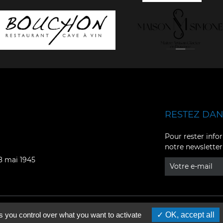
RESTEZ DANS
Facebook
YouTube
Pour rester infor
notre newsletter
Instagram
TikTok
08 mai 1945
LinkedIn
X
s you control over what you want to activate
OK, accept all