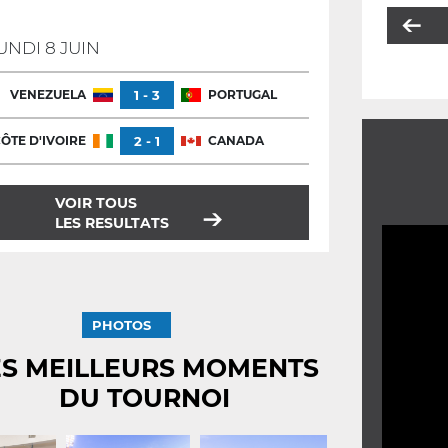
UNDI 8 JUIN
VENEZUELA
1 - 3
PORTUGAL
ÔTE D'IVOIRE
2 - 1
CANADA
VOIR TOUS
LES RESULTATS
PHOTOS
ES MEILLEURS MOMENTS
DU TOURNOI