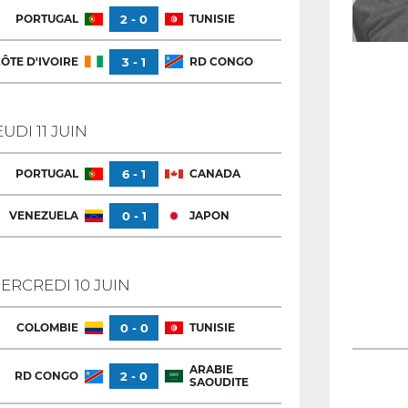
PORTUGAL
2 - 0
TUNISIE
ÔTE D'IVOIRE
3 - 1
RD CONGO
EUDI 11 JUIN
PORTUGAL
6 - 1
CANADA
VENEZUELA
0 - 1
JAPON
ERCREDI 10 JUIN
COLOMBIE
0 - 0
TUNISIE
ARABIE
RD CONGO
2 - 0
SAOUDITE