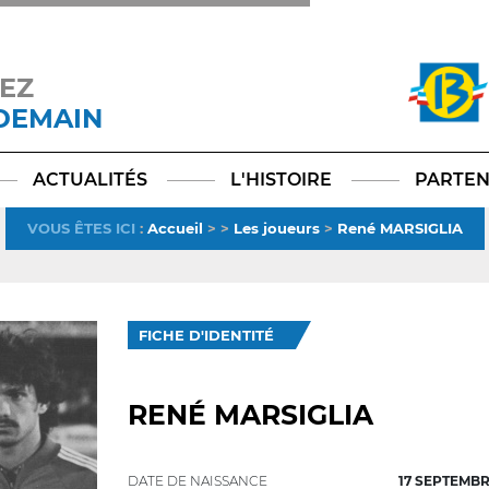
EZ
 DEMAIN
Facebook
YouTube
Instagram
TikTok
LinkedIn
X
ACTUALITÉS
L'HISTOIRE
PARTEN
VOUS ÊTES ICI
:
Accueil
>
>
Les joueurs
>
René MARSIGLIA
FICHE D'IDENTITÉ
RENÉ MARSIGLIA
DATE DE NAISSANCE
17 SEPTEMBR