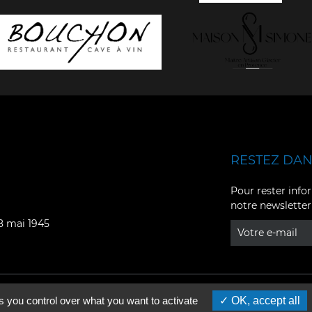
RESTEZ DANS
Facebook
YouTube
Pour rester infor
notre newsletter
Instagram
TikTok
08 mai 1945
LinkedIn
X
s you control over what you want to activate
OK, accept all