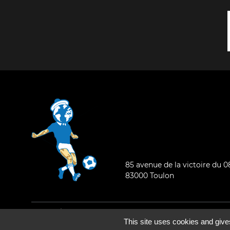
85 avenue de la victoire du 
83000 Toulon
Mentions légales
-
Qui sommes-nous ?
This site uses cookies and give
©2026 - Tous droits réservés - Conception :
e
partenair
e