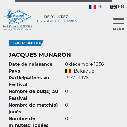
FR
EN
DÉCOUVREZ
LES STARS DE DEMAIN
FICHE D'IDENTITÉ
JACQUES MUNARON
Date de naissance
8 décembre 1956
Pays
Belgique
Participations au
1977 - 1976
Festival
Nombre de but(s) au
0
Festival
Nombre de match(s)
0
joués
Nombre de
0
minute(s) jouées