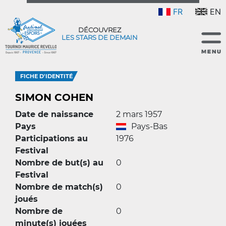
FR
EN
DÉCOUVREZ
LES STARS DE DEMAIN
FICHE D'IDENTITÉ
SIMON COHEN
Date de naissance
2 mars 1957
Pays
Pays-Bas
Participations au
1976
Festival
Nombre de but(s) au
0
Festival
Nombre de match(s)
0
joués
Nombre de
0
minute(s) jouées