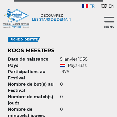
FR
EN
DÉCOUVREZ
LES STARS DE DEMAIN
FICHE D'IDENTITÉ
KOOS MEESTERS
Date de naissance
5 janvier 1958
Pays
Pays-Bas
Participations au
1976
Festival
Nombre de but(s) au
0
Festival
Nombre de match(s)
0
joués
Nombre de
0
minute(s) jouées