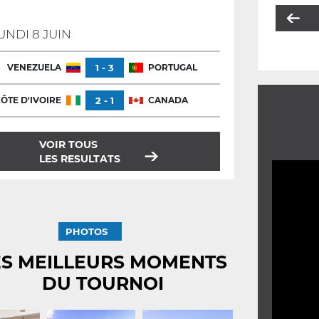
UNDI 8 JUIN
VENEZUELA
1 - 3
PORTUGAL
ÔTE D'IVOIRE
2 - 1
CANADA
VOIR TOUS
LES RESULTATS
PHOTOS
ES MEILLEURS MOMENTS
DU TOURNOI