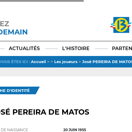
EZ
 DEMAIN
Facebook
YouTube
Instagram
TikTok
LinkedIn
X
ACTUALITÉS
L'HISTOIRE
PARTEN
VOUS ÊTES ICI
:
Accueil
>
>
Les joueurs
>
José PEREIRA DE MATO
CHE D'IDENTITÉ
SÉ PEREIRA DE MATOS
 DE NAISSANCE
20 JUIN 1955