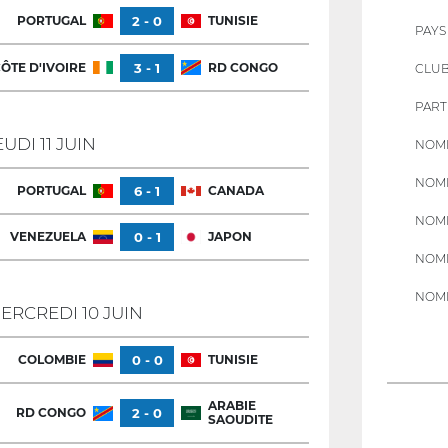
PORTUGAL
2 - 0
TUNISIE
PAYS
ÔTE D'IVOIRE
3 - 1
RD CONGO
CLU
PART
EUDI 11 JUIN
NOMB
NOMB
PORTUGAL
6 - 1
CANADA
NOMB
VENEZUELA
0 - 1
JAPON
NOMB
NOMB
ERCREDI 10 JUIN
COLOMBIE
0 - 0
TUNISIE
ARABIE
RD CONGO
2 - 0
SAOUDITE