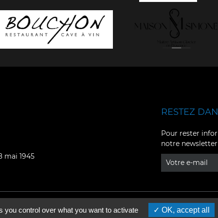
RESTEZ DANS
Facebook
YouTube
Pour rester infor
notre newsletter
Instagram
TikTok
08 mai 1945
LinkedIn
X
s you control over what you want to activate
OK, accept all