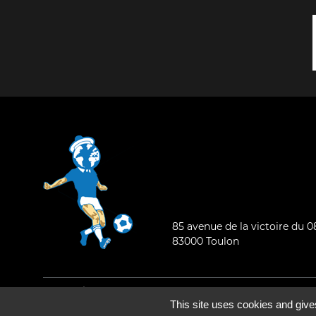
85 avenue de la victoire du 
83000 Toulon
Mentions légales
-
Qui sommes-nous ?
This site uses cookies and give
©2026 - Tous droits réservés - Conception :
e
partenair
e