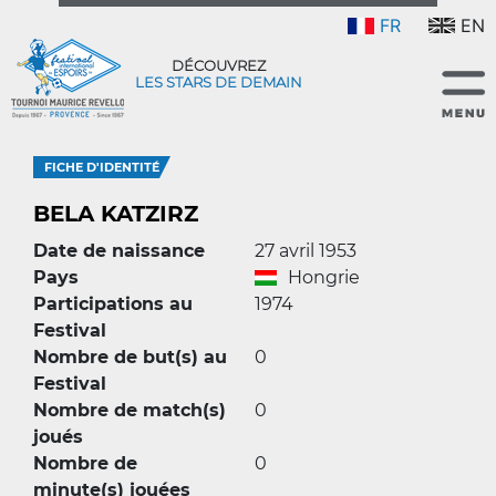
FR
EN
DÉCOUVREZ
LES STARS DE DEMAIN
FICHE D'IDENTITÉ
BELA KATZIRZ
Date de naissance
27 avril 1953
Pays
Hongrie
Participations au
1974
Festival
Nombre de but(s) au
0
Festival
Nombre de match(s)
0
joués
Nombre de
0
minute(s) jouées