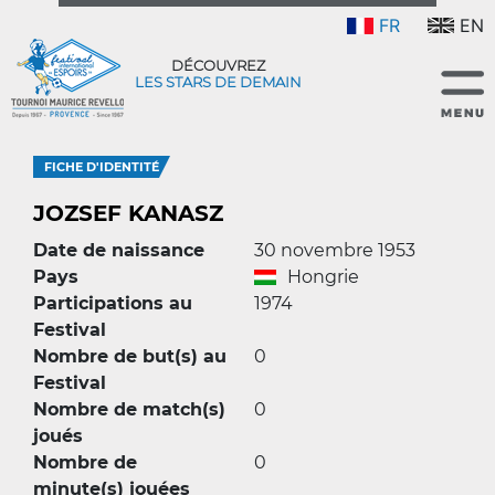
FR
EN
DÉCOUVREZ
LES STARS DE DEMAIN
FICHE D'IDENTITÉ
JOZSEF KANASZ
Date de naissance
30 novembre 1953
Pays
Hongrie
Participations au
1974
Festival
Nombre de but(s) au
0
Festival
Nombre de match(s)
0
joués
Nombre de
0
minute(s) jouées