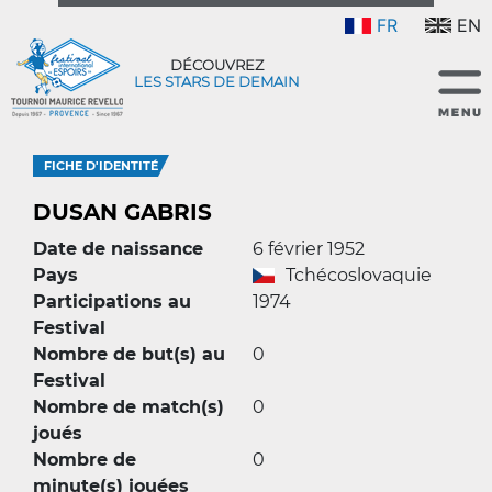
FR
EN
DÉCOUVREZ
LES STARS DE DEMAIN
FICHE D'IDENTITÉ
DUSAN GABRIS
Date de naissance
6 février 1952
Pays
Tchécoslovaquie
Participations au
1974
Festival
Nombre de but(s) au
0
Festival
Nombre de match(s)
0
joués
Nombre de
0
minute(s) jouées