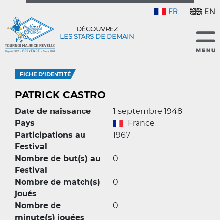
FR
EN
DÉCOUVREZ
LES STARS DE DEMAIN
FICHE D'IDENTITÉ
PATRICK CASTRO
Date de naissance
1 septembre 1948
Pays
France
Participations au
1967
Festival
Nombre de but(s) au
0
Festival
Nombre de match(s)
0
joués
Nombre de
0
minute(s) jouées