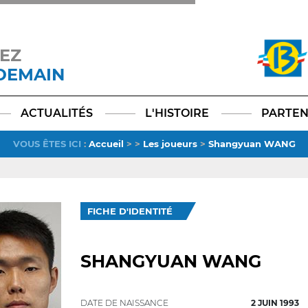
EZ
 DEMAIN
Facebook
YouTube
Instagram
TikTok
LinkedIn
X
ACTUALITÉS
L'HISTOIRE
PARTEN
VOUS ÊTES ICI
:
Accueil
>
>
Les joueurs
>
Shangyuan WANG
FICHE D'IDENTITÉ
SHANGYUAN WANG
DATE DE NAISSANCE
2 JUIN 1993