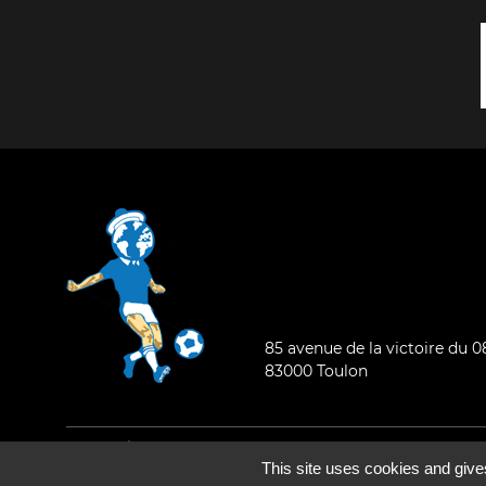
85 avenue de la victoire du 
83000 Toulon
Mentions légales
-
Qui sommes-nous ?
This site uses cookies and give
©2026 - Tous droits réservés - Conception :
e
partenair
e