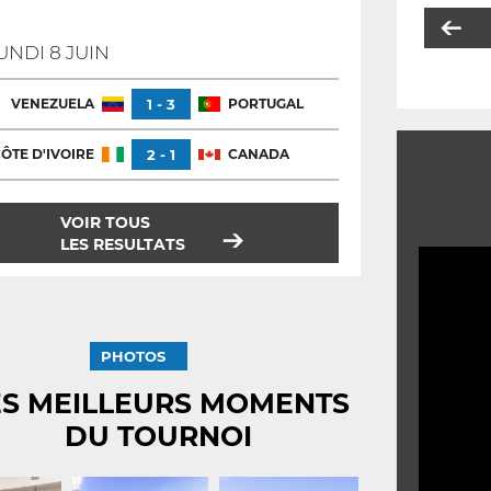
UNDI 8 JUIN
VENEZUELA
1 - 3
PORTUGAL
ÔTE D'IVOIRE
2 - 1
CANADA
VOIR TOUS
LES RESULTATS
PHOTOS
ES MEILLEURS MOMENTS
DU TOURNOI