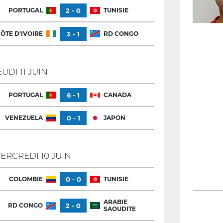
PORTUGAL
2 - 0
TUNISIE
ÔTE D'IVOIRE
3 - 1
RD CONGO
EUDI 11 JUIN
PORTUGAL
6 - 1
CANADA
VENEZUELA
0 - 1
JAPON
ERCREDI 10 JUIN
COLOMBIE
0 - 0
TUNISIE
ARABIE
RD CONGO
2 - 0
SAOUDITE