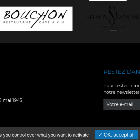
RESTEZ DANS
Facebook
YouTube
Pour rester infor
notre newsletter
Instagram
TikTok
08 mai 1945
LinkedIn
X
s you control over what you want to activate
OK, accept all