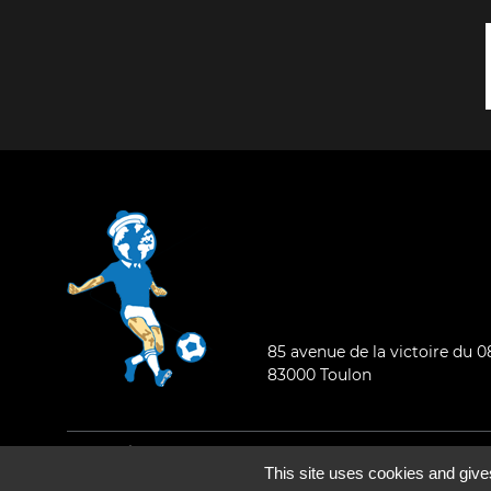
85 avenue de la victoire du 
83000 Toulon
Mentions légales
-
Qui sommes-nous ?
This site uses cookies and give
©2026 - Tous droits réservés - Conception :
e
partenair
e