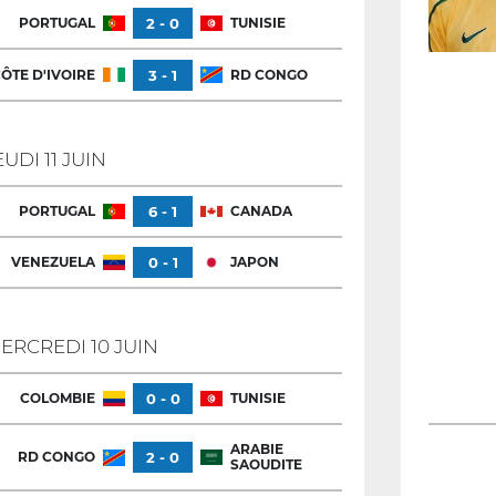
PORTUGAL
2 - 0
TUNISIE
ÔTE D'IVOIRE
3 - 1
RD CONGO
EUDI 11 JUIN
PORTUGAL
6 - 1
CANADA
VENEZUELA
0 - 1
JAPON
ERCREDI 10 JUIN
COLOMBIE
0 - 0
TUNISIE
ARABIE
RD CONGO
2 - 0
SAOUDITE