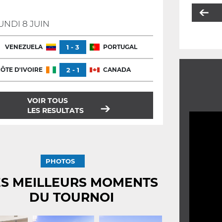
UNDI 8 JUIN
VENEZUELA
1 - 3
PORTUGAL
ÔTE D'IVOIRE
2 - 1
CANADA
VOIR TOUS
LES RESULTATS
PHOTOS
ES MEILLEURS MOMENTS
DU TOURNOI