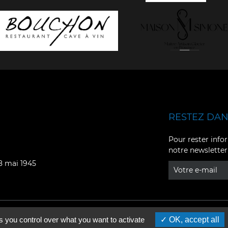
RESTEZ DANS
Facebook
YouTube
Pour rester infor
notre newsletter
Instagram
TikTok
08 mai 1945
LinkedIn
X
s you control over what you want to activate
OK, accept all