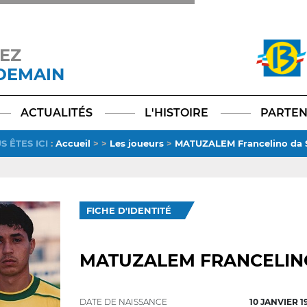
EZ
 DEMAIN
Facebook
YouTube
Instagram
TikTok
LinkedIn
X
ACTUALITÉS
L'HISTOIRE
PARTEN
S ÊTES ICI
:
Accueil
>
>
Les joueurs
>
MATUZALEM Francelino da S
FICHE D'IDENTITÉ
MATUZALEM FRANCELINO
DATE DE NAISSANCE
10 JANVIER 1