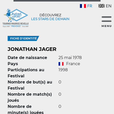
FR
EN
DÉCOUVREZ
LES STARS DE DEMAIN
FICHE D'IDENTITÉ
JONATHAN JAGER
Date de naissance
25 mai 1978
Pays
France
Participations au
1998
Festival
Nombre de but(s) au
0
Festival
Nombre de match(s)
0
joués
Nombre de
0
minute(s) jouées