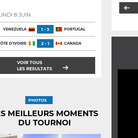
UNDI 8 JUIN
VENEZUELA
1 - 3
PORTUGAL
ÔTE D'IVOIRE
2 - 1
CANADA
VOIR TOUS
LES RESULTATS
PHOTOS
ES MEILLEURS MOMENTS
DU TOURNOI