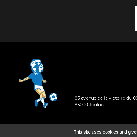
85 avenue de la victoire du 
83000 Toulon
Mentions légales
-
Qui sommes-nous ?
This site uses cookies and give
©2026 - Tous droits réservés - Conception :
e
partenair
e