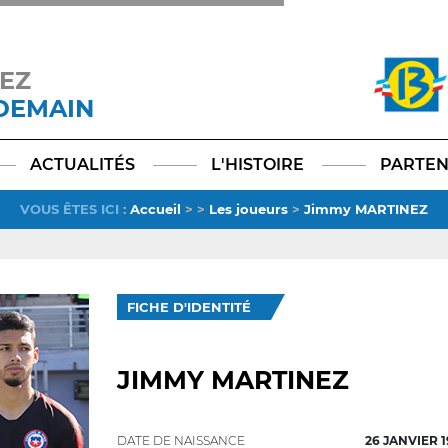
EZ
 DEMAIN
Facebook
YouTube
Instagram
TikTok
LinkedIn
X
ACTUALITÉS
L'HISTOIRE
PARTEN
VOUS ÊTES ICI
:
Accueil
>
>
Les joueurs
>
Jimmy MARTINEZ
FICHE D'IDENTITÉ
JIMMY MARTINEZ
DATE DE NAISSANCE
26 JANVIER 