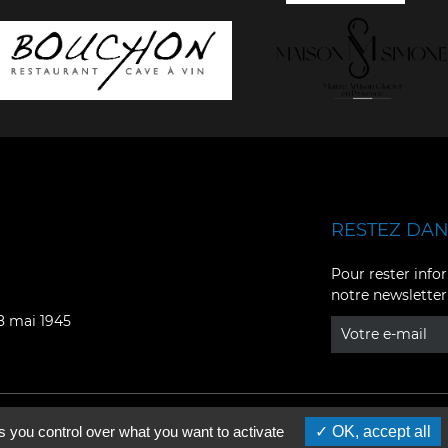
RESTEZ DANS
Facebook
YouTube
Pour rester infor
notre newsletter
Instagram
TikTok
08 mai 1945
LinkedIn
X
s you control over what you want to activate
OK, accept all