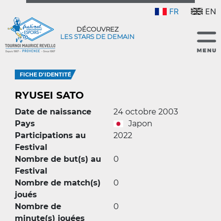
FR
EN
DÉCOUVREZ
LES STARS DE DEMAIN
FICHE D'IDENTITÉ
RYUSEI SATO
Date de naissance
24 octobre 2003
Pays
Japon
Participations au
2022
Festival
Nombre de but(s) au
0
Festival
Nombre de match(s)
0
joués
Nombre de
0
minute(s) jouées