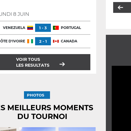
UNDI 8 JUIN
VENEZUELA
1 - 3
PORTUGAL
ÔTE D'IVOIRE
2 - 1
CANADA
VOIR TOUS
LES RESULTATS
PHOTOS
ES MEILLEURS MOMENTS
DU TOURNOI