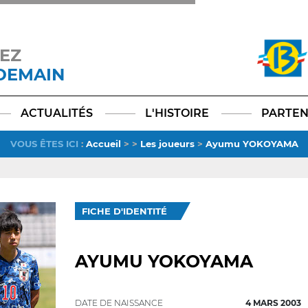
EZ
 DEMAIN
Facebook
YouTube
Instagram
TikTok
LinkedIn
X
ACTUALITÉS
L'HISTOIRE
PARTEN
VOUS ÊTES ICI
:
Accueil
>
>
Les joueurs
>
Ayumu YOKOYAMA
FICHE D'IDENTITÉ
AYUMU YOKOYAMA
DATE DE NAISSANCE
4 MARS 2003