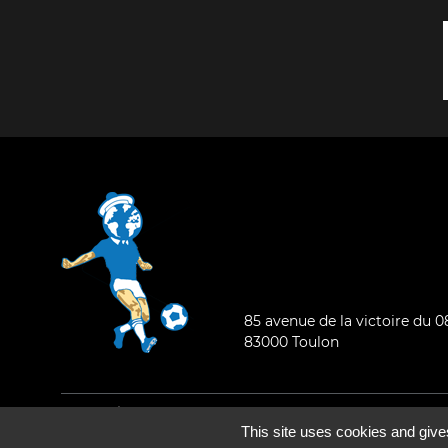
85 avenue de la victoire du 
83000 Toulon
Mentions légales
-
Qui sommes-nous ?
This site uses cookies and give
©2026 - Tous droits réservés - Conception :
e
partenair
e