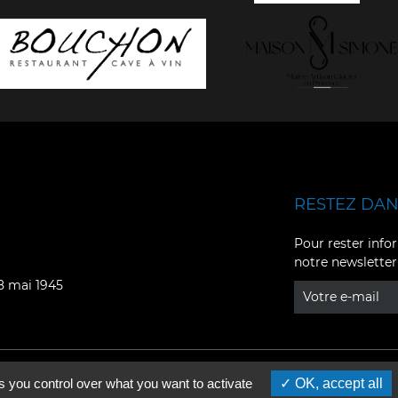
RESTEZ DANS
Facebook
YouTube
Pour rester infor
notre newsletter
Instagram
TikTok
08 mai 1945
LinkedIn
X
s you control over what you want to activate
OK, accept all