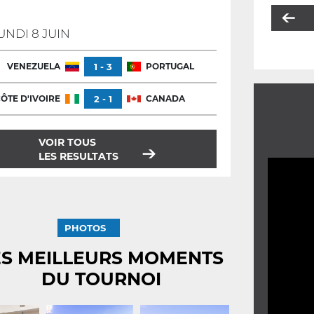
UNDI 8 JUIN
VENEZUELA
1 - 3
PORTUGAL
ÔTE D'IVOIRE
2 - 1
CANADA
VOIR TOUS
LES RESULTATS
PHOTOS
ES MEILLEURS MOMENTS
DU TOURNOI