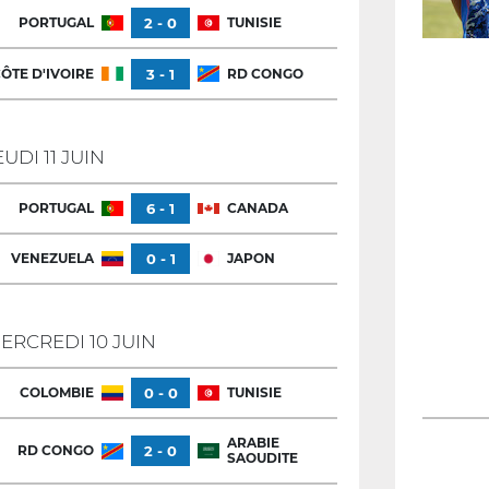
PORTUGAL
2 - 0
TUNISIE
ÔTE D'IVOIRE
3 - 1
RD CONGO
EUDI 11 JUIN
PORTUGAL
6 - 1
CANADA
VENEZUELA
0 - 1
JAPON
ERCREDI 10 JUIN
COLOMBIE
0 - 0
TUNISIE
ARABIE
RD CONGO
2 - 0
SAOUDITE