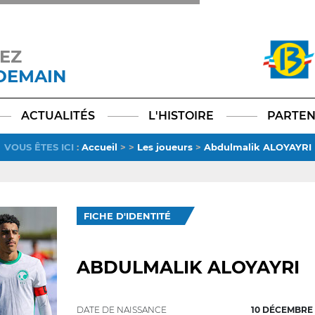
EZ
 DEMAIN
Facebook
YouTube
Instagram
TikTok
LinkedIn
X
ACTUALITÉS
L'HISTOIRE
PARTEN
VOUS ÊTES ICI
:
Accueil
>
>
Les joueurs
>
Abdulmalik ALOYAYRI
FICHE D'IDENTITÉ
ABDULMALIK ALOYAYRI
DATE DE NAISSANCE
10 DÉCEMBRE 