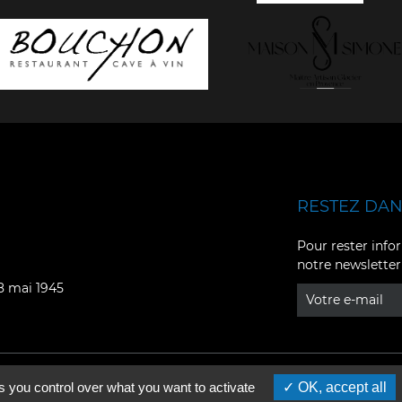
RESTEZ DANS
Facebook
YouTube
Pour rester infor
notre newsletter
Instagram
TikTok
08 mai 1945
LinkedIn
X
s you control over what you want to activate
OK, accept all