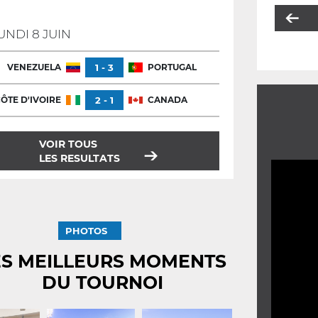
UNDI 8 JUIN
VENEZUELA
1 - 3
PORTUGAL
ÔTE D'IVOIRE
2 - 1
CANADA
VOIR TOUS
LES RESULTATS
PHOTOS
ES MEILLEURS MOMENTS
DU TOURNOI