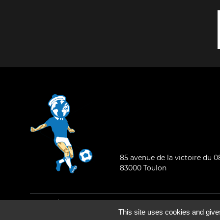
85 avenue de la victoire du 
83000 Toulon
Mentions légales
-
Qui sommes-nous ?
This site uses cookies and give
©2026 - Tous droits réservés - Conception :
e
partenair
e