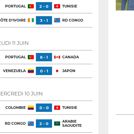
PORTUGAL
2 - 0
TUNISIE
ÔTE D'IVOIRE
3 - 1
RD CONGO
EUDI 11 JUIN
PORTUGAL
6 - 1
CANADA
VENEZUELA
0 - 1
JAPON
ERCREDI 10 JUIN
COLOMBIE
0 - 0
TUNISIE
ARABIE
RD CONGO
2 - 0
SAOUDITE