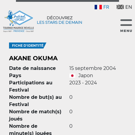
FR
EN
DÉCOUVREZ
LES STARS DE DEMAIN
FICHE D'IDENTITÉ
AKANE OKUMA
Date de naissance
15 septembre 2004
Pays
Japon
Participations au
2023 - 2024
Festival
Nombre de but(s) au
0
Festival
Nombre de match(s)
0
joués
Nombre de
0
minute(s) jouées