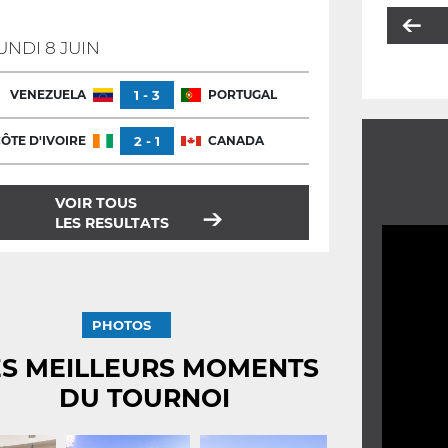
UNDI 8 JUIN
VENEZUELA
1 - 3
PORTUGAL
ÔTE D'IVOIRE
2 - 1
CANADA
VOIR TOUS
LES RESULTATS
PHOTOS
ES MEILLEURS MOMENTS
DU TOURNOI