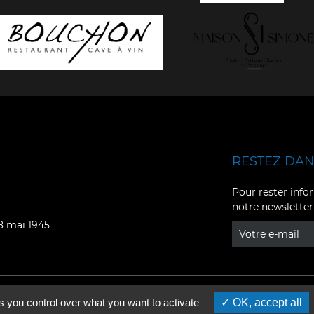
RESTEZ DANS
Facebook
YouTube
Pour rester infor
notre newsletter
Instagram
TikTok
08 mai 1945
LinkedIn
X
s you control over what you want to activate
OK, accept all