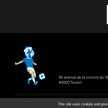
85 avenue de la victoire du 
83000 Toulon
Mentions légales
-
Qui sommes-nous ?
This site uses cookies and give
©2026 - Tous droits réservés - Conception :
e
partenair
e