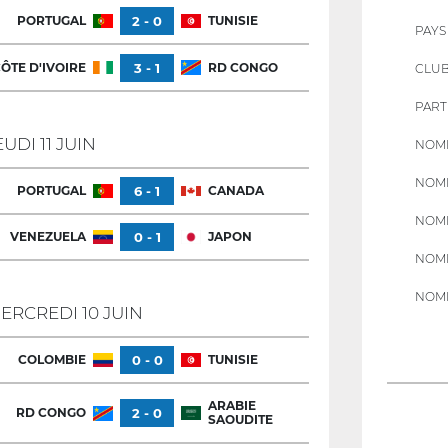
PORTUGAL
2 - 0
TUNISIE
PAYS
ÔTE D'IVOIRE
3 - 1
RD CONGO
CLU
PART
EUDI 11 JUIN
NOMB
NOMB
PORTUGAL
6 - 1
CANADA
NOMB
VENEZUELA
0 - 1
JAPON
NOMB
NOMB
ERCREDI 10 JUIN
COLOMBIE
0 - 0
TUNISIE
ARABIE
RD CONGO
2 - 0
SAOUDITE