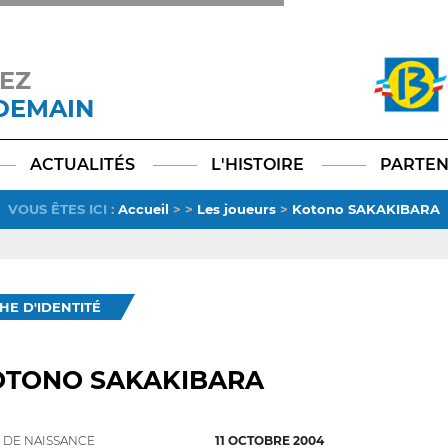
EZ
 DEMAIN
Facebook
YouTube
Instagram
TikTok
LinkedIn
X
ACTUALITÉS
L'HISTOIRE
PARTEN
VOUS ÊTES ICI
:
Accueil
>
>
Les joueurs
>
Kotono SAKAKIBARA
CHE D'IDENTITÉ
OTONO SAKAKIBARA
 DE NAISSANCE
11 OCTOBRE 2004