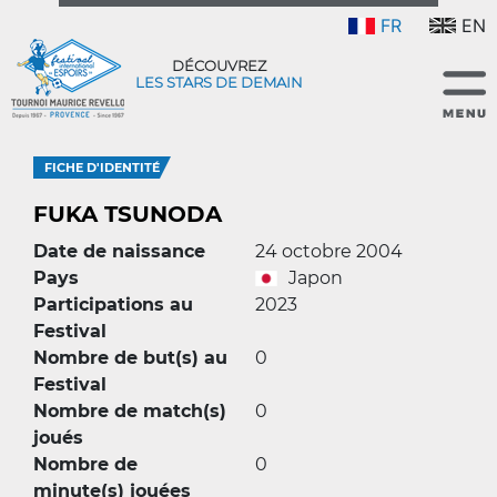
FR
EN
DÉCOUVREZ
LES STARS DE DEMAIN
FICHE D'IDENTITÉ
FUKA TSUNODA
Date de naissance
24 octobre 2004
Pays
Japon
Participations au
2023
Festival
Nombre de but(s) au
0
Festival
Nombre de match(s)
0
joués
Nombre de
0
minute(s) jouées