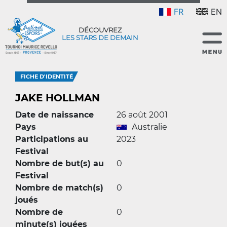
FR
EN
DÉCOUVREZ
LES STARS DE DEMAIN
FICHE D'IDENTITÉ
JAKE HOLLMAN
Date de naissance
26 août 2001
Pays
Australie
Participations au
2023
Festival
Nombre de but(s) au
0
Festival
Nombre de match(s)
0
joués
Nombre de
0
minute(s) jouées