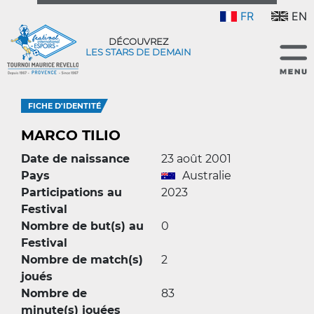
FR
EN
DÉCOUVREZ
LES STARS DE DEMAIN
FICHE D'IDENTITÉ
MARCO TILIO
Date de naissance
23 août 2001
Pays
Australie
Participations au
2023
Festival
Nombre de but(s) au
0
Festival
Nombre de match(s)
2
joués
Nombre de
83
minute(s) jouées