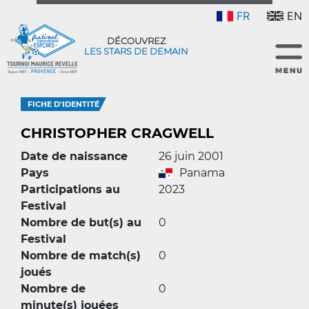
FR
EN
DÉCOUVREZ
LES STARS DE DEMAIN
FICHE D'IDENTITÉ
CHRISTOPHER CRAGWELL
Date de naissance
26 juin 2001
Pays
Panama
Participations au
2023
Festival
Nombre de but(s) au
0
Festival
Nombre de match(s)
0
joués
Nombre de
0
minute(s) jouées