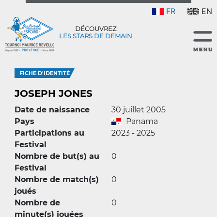
FR
EN
DÉCOUVREZ
LES STARS DE DEMAIN
FICHE D'IDENTITÉ
JOSEPH JONES
Date de naissance
30 juillet 2005
Pays
Panama
Participations au
2023 - 2025
Festival
Nombre de but(s) au
0
Festival
Nombre de match(s)
0
joués
Nombre de
0
minute(s) jouées