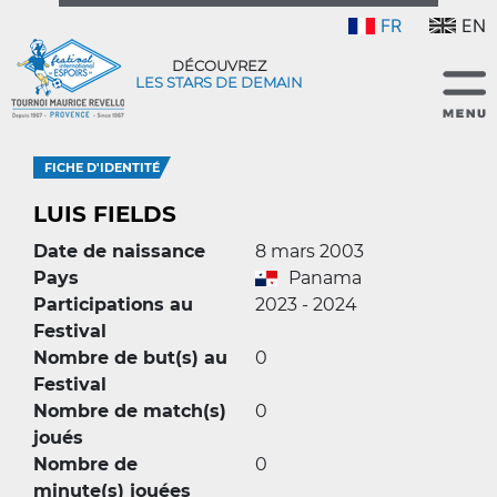
FR
EN
DÉCOUVREZ
LES STARS DE DEMAIN
FICHE D'IDENTITÉ
LUIS FIELDS
Date de naissance
8 mars 2003
Pays
Panama
Participations au
2023 - 2024
Festival
Nombre de but(s) au
0
Festival
Nombre de match(s)
0
joués
Nombre de
0
minute(s) jouées