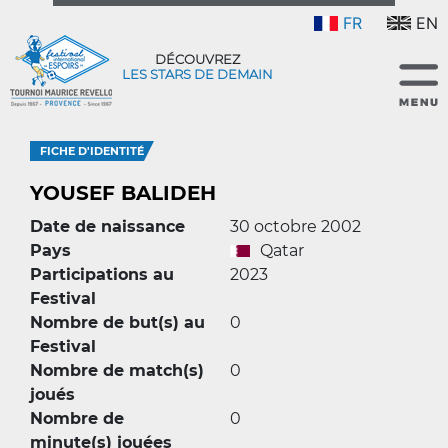
FR
EN
DÉCOUVREZ
LES STARS DE DEMAIN
FICHE D'IDENTITÉ
YOUSEF BALIDEH
Date de naissance
30 octobre 2002
Pays
Qatar
Participations au
2023
Festival
Nombre de but(s) au
0
Festival
Nombre de match(s)
0
joués
Nombre de
0
minute(s) jouées