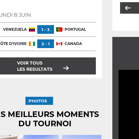
UNDI 8 JUIN
VENEZUELA
1 - 3
PORTUGAL
ÔTE D'IVOIRE
2 - 1
CANADA
VOIR TOUS
LES RESULTATS
PHOTOS
ES MEILLEURS MOMENTS
DU TOURNOI