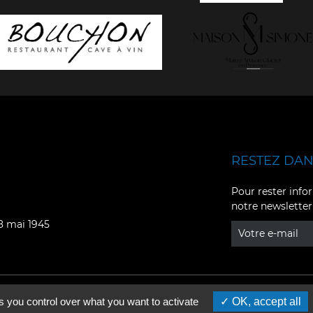
RESTEZ DANS
Facebook
YouTube
Pour rester infor
notre newsletter
Instagram
TikTok
08 mai 1945
LinkedIn
X
s you control over what you want to activate
OK, accept all