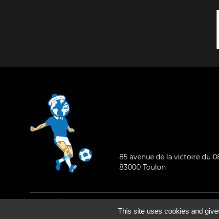
85 avenue de la victoire du 
83000 Toulon
Mentions légales
-
Qui sommes-nous ?
This site uses cookies and give
©2026 - Tous droits réservés - Conception :
e
partenair
e