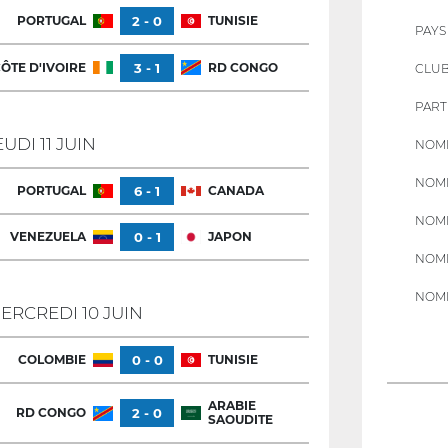
PORTUGAL
2 - 0
TUNISIE
PAYS
ÔTE D'IVOIRE
3 - 1
RD CONGO
CLU
PART
EUDI 11 JUIN
NOMB
NOMB
PORTUGAL
6 - 1
CANADA
NOMB
VENEZUELA
0 - 1
JAPON
NOMB
NOMB
ERCREDI 10 JUIN
COLOMBIE
0 - 0
TUNISIE
ARABIE
RD CONGO
2 - 0
SAOUDITE