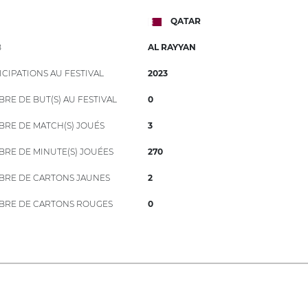
QATAR
B
AL RAYYAN
ICIPATIONS AU FESTIVAL
2023
RE DE BUT(S) AU FESTIVAL
0
RE DE MATCH(S) JOUÉS
3
RE DE MINUTE(S) JOUÉES
270
RE DE CARTONS JAUNES
2
RE DE CARTONS ROUGES
0