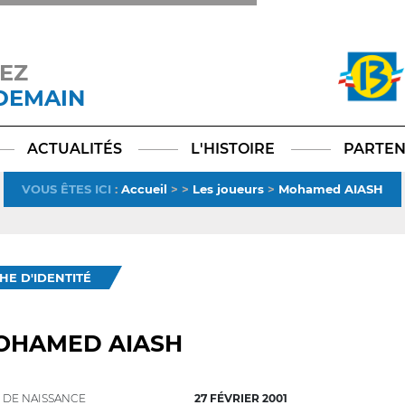
EZ
 DEMAIN
Facebook
YouTube
Instagram
TikTok
LinkedIn
X
ACTUALITÉS
L'HISTOIRE
PARTEN
VOUS ÊTES ICI
:
Accueil
>
>
Les joueurs
>
Mohamed AIASH
CHE D'IDENTITÉ
OHAMED AIASH
 DE NAISSANCE
27 FÉVRIER 2001