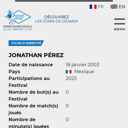
FR
EN
DÉCOUVREZ
LES STARS DE DEMAIN
FICHE D'IDENTITÉ
JONATHAN PÉREZ
Date de naissance
18 janvier 2003
Pays
Mexique
Participations au
2023
Festival
Nombre de but(s) au
0
Festival
Nombre de match(s)
0
joués
Nombre de
0
minute(s) jouées