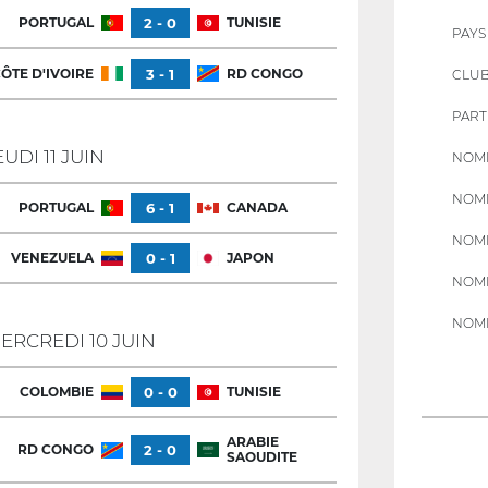
PORTUGAL
2 - 0
TUNISIE
PAYS
ÔTE D'IVOIRE
3 - 1
RD CONGO
CLU
PART
EUDI 11 JUIN
NOMB
NOMB
PORTUGAL
6 - 1
CANADA
NOMB
VENEZUELA
0 - 1
JAPON
NOMB
NOMB
ERCREDI 10 JUIN
COLOMBIE
0 - 0
TUNISIE
ARABIE
RD CONGO
2 - 0
SAOUDITE