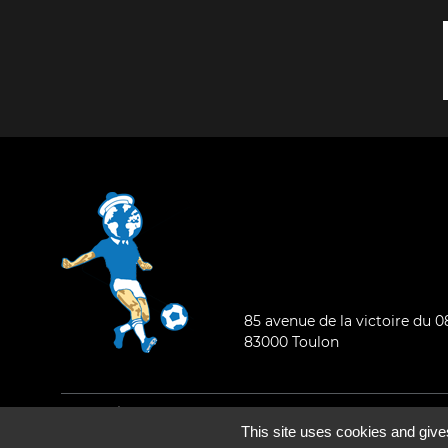
85 avenue de la victoire du 
83000 Toulon
Mentions légales
-
Qui sommes-nous ?
This site uses cookies and give
©2026 - Tous droits réservés - Conception :
e
partenair
e