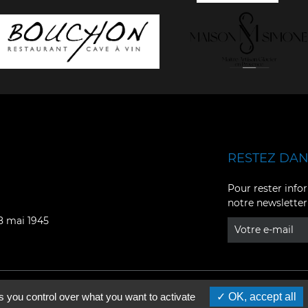
RESTEZ DANS
Facebook
YouTube
Pour rester infor
notre newsletter
Instagram
TikTok
08 mai 1945
LinkedIn
X
s you control over what you want to activate
OK, accept all