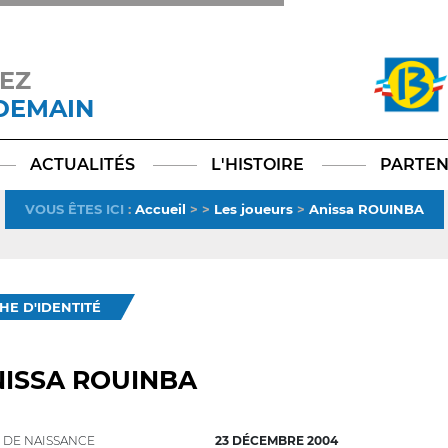
EZ
 DEMAIN
Facebook
YouTube
Instagram
TikTok
LinkedIn
X
ACTUALITÉS
L'HISTOIRE
PARTEN
VOUS ÊTES ICI
:
Accueil
>
>
Les joueurs
>
Anissa ROUINBA
CHE D'IDENTITÉ
ISSA ROUINBA
 DE NAISSANCE
23 DÉCEMBRE 2004