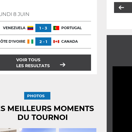
UNDI 8 JUIN
VENEZUELA
1 - 3
PORTUGAL
ÔTE D'IVOIRE
2 - 1
CANADA
VOIR TOUS
LES RESULTATS
PHOTOS
ES MEILLEURS MOMENTS
DU TOURNOI