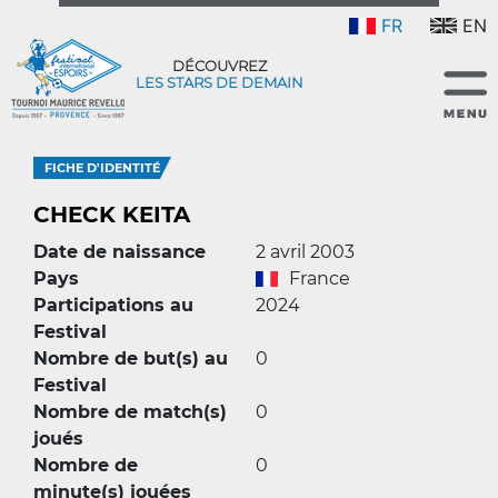
FR
EN
DÉCOUVREZ
LES STARS DE DEMAIN
FICHE D'IDENTITÉ
CHECK KEITA
Date de naissance
2 avril 2003
Pays
France
Participations au
2024
Festival
Nombre de but(s) au
0
Festival
Nombre de match(s)
0
joués
Nombre de
0
minute(s) jouées