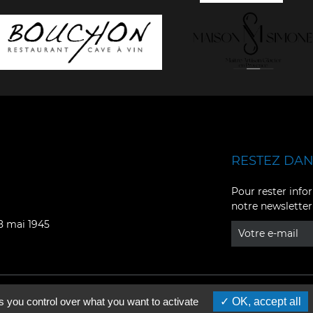
RESTEZ DANS
Facebook
YouTube
Pour rester infor
notre newsletter
Instagram
TikTok
08 mai 1945
LinkedIn
X
s you control over what you want to activate
OK, accept all