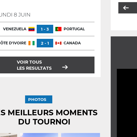
UNDI 8 JUIN
VENEZUELA
1 - 3
PORTUGAL
ÔTE D'IVOIRE
2 - 1
CANADA
VOIR TOUS
LES RESULTATS
PHOTOS
ES MEILLEURS MOMENTS
DU TOURNOI