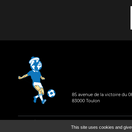
85 avenue de la victoire du 
83000 Toulon
Mentions légales
-
Qui sommes-nous ?
This site uses cookies and give
©2026 - Tous droits réservés - Conception :
e
partenair
e