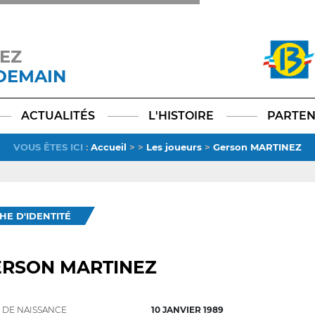
EZ
 DEMAIN
Facebook
YouTube
Instagram
TikTok
LinkedIn
X
ACTUALITÉS
L'HISTOIRE
PARTEN
VOUS ÊTES ICI
:
Accueil
>
>
Les joueurs
>
Gerson MARTINEZ
CHE D'IDENTITÉ
ERSON MARTINEZ
 DE NAISSANCE
10 JANVIER 1989