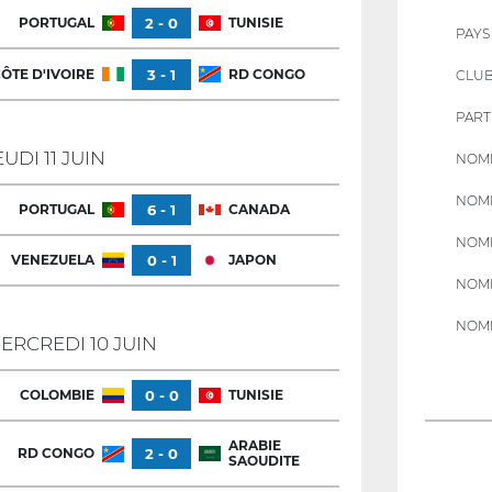
PORTUGAL
2 - 0
TUNISIE
PAYS
ÔTE D'IVOIRE
3 - 1
RD CONGO
CLU
PART
EUDI 11 JUIN
NOMB
NOMB
PORTUGAL
6 - 1
CANADA
NOMB
VENEZUELA
0 - 1
JAPON
NOMB
NOMB
ERCREDI 10 JUIN
COLOMBIE
0 - 0
TUNISIE
ARABIE
RD CONGO
2 - 0
SAOUDITE