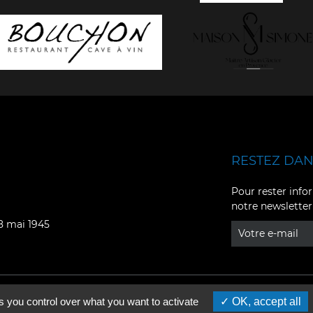
RESTEZ DANS
Facebook
YouTube
Pour rester infor
notre newsletter
Instagram
TikTok
08 mai 1945
LinkedIn
X
s you control over what you want to activate
OK, accept all