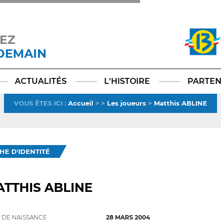
EZ
 DEMAIN
Facebook
YouTube
Instagram
TikTok
LinkedIn
X
ACTUALITÉS
L'HISTOIRE
PARTEN
VOUS ÊTES ICI
:
Accueil
>
>
Les joueurs
>
Matthis ABLINE
CHE D'IDENTITÉ
TTHIS ABLINE
 DE NAISSANCE
28 MARS 2004