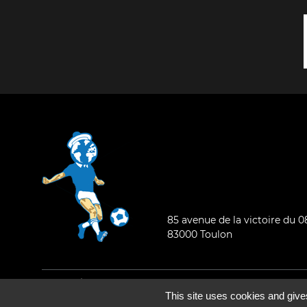
85 avenue de la victoire du 
83000 Toulon
Mentions légales
-
Qui sommes-nous ?
This site uses cookies and give
©2026 - Tous droits réservés - Conception :
e
partenair
e