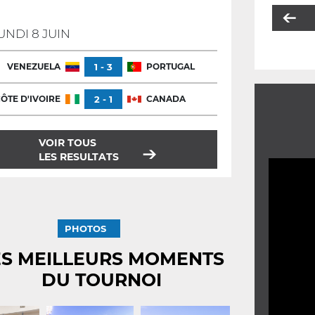
UNDI 8 JUIN
VENEZUELA
1 - 3
PORTUGAL
ÔTE D'IVOIRE
2 - 1
CANADA
VOIR TOUS
LES RESULTATS
PHOTOS
ES MEILLEURS MOMENTS
DU TOURNOI