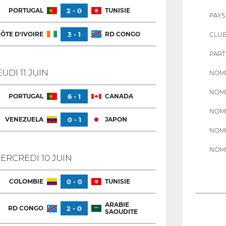
PORTUGAL
2 - 0
TUNISIE
PAYS
ÔTE D'IVOIRE
3 - 1
RD CONGO
CLU
PART
EUDI 11 JUIN
NOMB
NOMB
PORTUGAL
6 - 1
CANADA
NOMB
VENEZUELA
0 - 1
JAPON
NOMB
NOMB
ERCREDI 10 JUIN
COLOMBIE
0 - 0
TUNISIE
ARABIE
RD CONGO
2 - 0
SAOUDITE