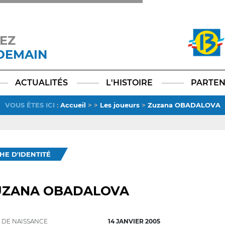
EZ
 DEMAIN
Facebook
YouTube
Instagram
TikTok
LinkedIn
X
ACTUALITÉS
L'HISTOIRE
PARTEN
VOUS ÊTES ICI
:
Accueil
>
>
Les joueurs
>
Zuzana OBADALOVA
CHE D'IDENTITÉ
UZANA OBADALOVA
 DE NAISSANCE
14 JANVIER 2005