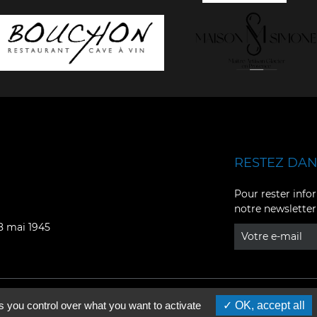
RESTEZ DANS
Facebook
YouTube
Pour rester infor
notre newsletter
Instagram
TikTok
08 mai 1945
LinkedIn
X
s you control over what you want to activate
OK, accept all