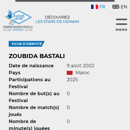
FR
EN
DÉCOUVREZ
LES STARS DE DEMAIN
FICHE D'IDENTITÉ
ZOUBIDA BASTALI
Date de naissance
9 août 2002
Pays
Maroc
Participations au
2025
Festival
Nombre de but(s) au
0
Festival
Nombre de match(s)
0
joués
Nombre de
0
minute(s) jouées