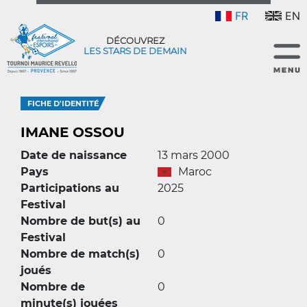
FR
EN
DÉCOUVREZ
LES STARS DE DEMAIN
FICHE D'IDENTITÉ
IMANE OSSOU
Date de naissance
13 mars 2000
Pays
Maroc
Participations au
2025
Festival
Nombre de but(s) au
0
Festival
Nombre de match(s)
0
joués
Nombre de
0
minute(s) jouées