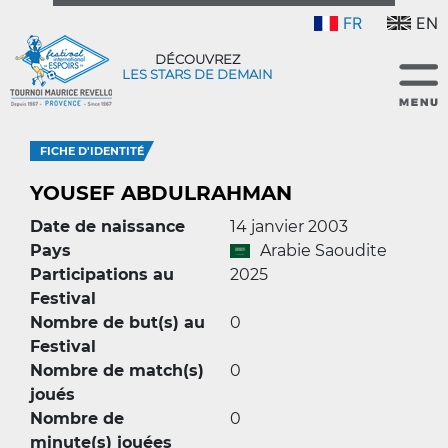
FR
EN
DÉCOUVREZ
LES STARS DE DEMAIN
FICHE D'IDENTITÉ
YOUSEF ABDULRAHMAN
Date de naissance
14 janvier 2003
Pays
Arabie Saoudite
Participations au
2025
Festival
Nombre de but(s) au
0
Festival
Nombre de match(s)
0
joués
Nombre de
0
minute(s) jouées