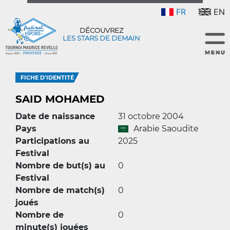
FR
EN
DÉCOUVREZ
LES STARS DE DEMAIN
FICHE D'IDENTITÉ
SAID MOHAMED
Date de naissance
31 octobre 2004
Pays
Arabie Saoudite
Participations au
2025
Festival
Nombre de but(s) au
0
Festival
Nombre de match(s)
0
joués
Nombre de
0
minute(s) jouées