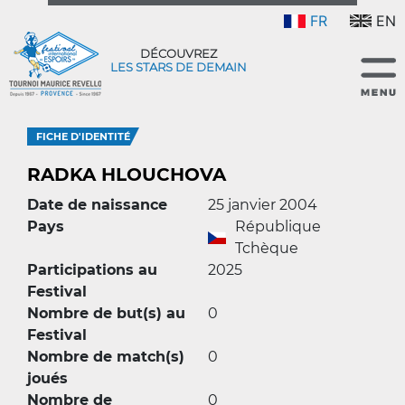
FR
EN
DÉCOUVREZ
LES STARS DE DEMAIN
FICHE D'IDENTITÉ
RADKA HLOUCHOVA
Date de naissance
25 janvier 2004
Pays
République
Tchèque
Participations au
2025
Festival
Nombre de but(s) au
0
Festival
Nombre de match(s)
0
joués
Nombre de
0