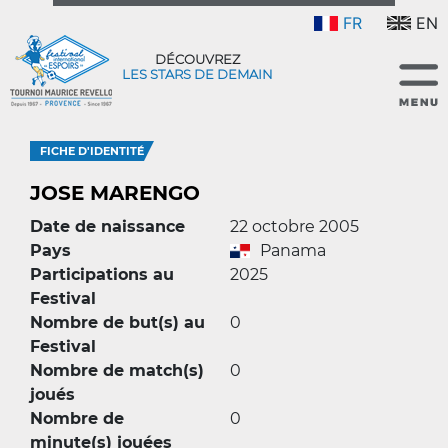
FR
EN
DÉCOUVREZ
LES STARS DE DEMAIN
FICHE D'IDENTITÉ
JOSE MARENGO
Date de naissance
22 octobre 2005
Pays
Panama
Participations au
2025
Festival
Nombre de but(s) au
0
Festival
Nombre de match(s)
0
joués
Nombre de
0
minute(s) jouées