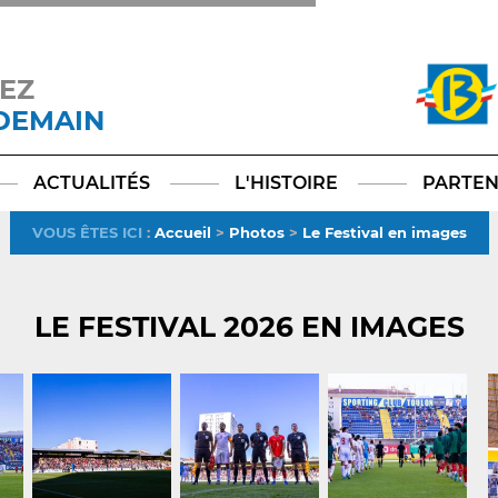
EZ
 DEMAIN
Facebook
YouTube
Instagram
TikTok
LinkedIn
X
ACTUALITÉS
L'HISTOIRE
PARTEN
VOUS ÊTES ICI
:
Accueil
>
Photos
>
Le Festival en images
LE FESTIVAL 2026 EN IMAGES