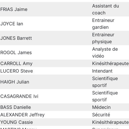
Assistant du
FRIAS Jaime
coach
Entraineur
JOYCE Ian
gardien
Entraineur
JONES Barrett
physique
Analyste de
ROGOL James
vidéo
CARROLL Amy
Kinésithérapeute
LUCERO Steve
Intendant
Scientifique
HAIGH Julian
sportif
Scientifique
CASAGRANDE Ivi
sportif
BASS Danielle
Médecin
ALEXANDER Jeffrey
Sécurité
YOUNG Cassie
Kinésithérapeute