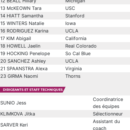
12
BEALL Hillary
Michigan
13
McKEOWN Tara
USC
14
HIATT Samantha
Stanford
15
WINTERS Natalie
Iowa
16
RODRIGUEZ Karina
UCLA
17
KIM Abigail
California
18
HOWELL Jaelin
Real Colorado
19
HOCKING Penelope
So Cal Blue
20
SANCHEZ Ashley
UCLA
21
SPAANSTRA Alexa
Virginia
23
GIRMA Naomi
Thorns
DIRIGEANTS ET STAFF TECHNIQUES
Coordinatrice
SUNIO Jess
des équipes
KLIMKOVA Jitka
Sélectionneur
Assistant du
SARVER Keri
coach