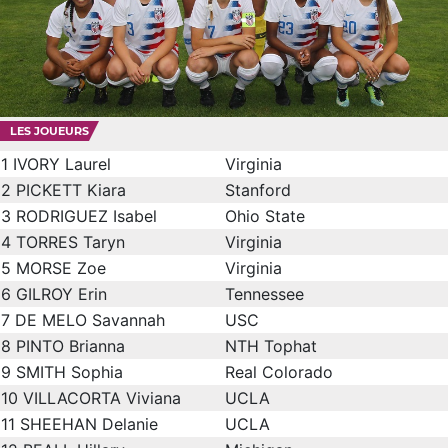
LES JOUEURS
1
IVORY Laurel
Virginia
2
PICKETT Kiara
Stanford
3
RODRIGUEZ Isabel
Ohio State
4
TORRES Taryn
Virginia
5
MORSE Zoe
Virginia
6
GILROY Erin
Tennessee
7
DE MELO Savannah
USC
8
PINTO Brianna
NTH Tophat
9
SMITH Sophia
Real Colorado
10
VILLACORTA Viviana
UCLA
11
SHEEHAN Delanie
UCLA