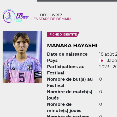
DÉCOUVREZ
LES STARS DE DEMAIN
FICHE D'IDENTITÉ
MANAKA HAYASHI
Date de naissance
18 août
Pays
Jap
Participations au
2023 - 2
Festival
Nombre de but(s) au
0
Festival
Nombre de match(s)
0
joués
Nombre de
0
minute(s) joués
Nombre de cartons
0