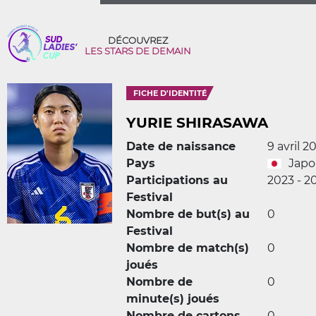
DÉCOUVREZ
LES STARS DE DEMAIN
FICHE D'IDENTITÉ
YURIE SHIRASAWA
Date de naissance
9 avril 2
Pays
Jap
Participations au
2023 - 2
Festival
Nombre de but(s) au
0
Festival
Nombre de match(s)
0
joués
Nombre de
0
minute(s) joués
Nombre de cartons
0