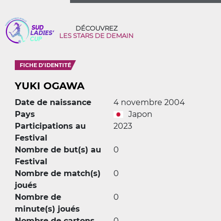
DÉCOUVREZ
LES STARS DE DEMAIN
FICHE D'IDENTITÉ
YUKI OGAWA
Date de naissance
4 novembre 2004
Pays
Japon
Participations au
2023
Festival
Nombre de but(s) au
0
Festival
Nombre de match(s)
0
joués
Nombre de
0
minute(s) joués
Nombre de cartons
0