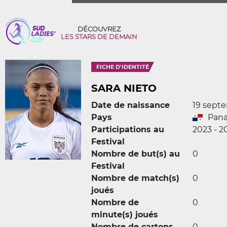
DÉCOUVREZ
LES STARS DE DEMAIN
FICHE D'IDENTITÉ
SARA NIETO
Date de naissance
19 sept
Pays
Pan
Participations au
2023 - 2
Festival
Nombre de but(s) au
0
Festival
Nombre de match(s)
0
joués
Nombre de
0
minute(s) joués
Nombre de cartons
0