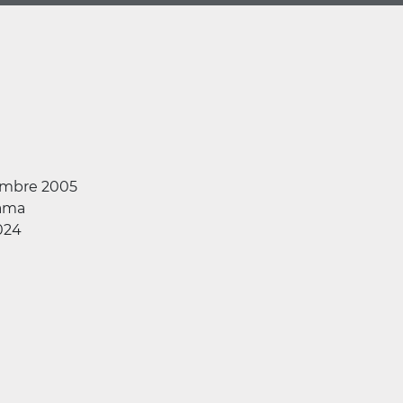
embre 2005
ama
024