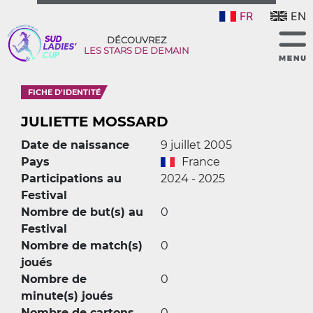
FR
EN
DÉCOUVREZ
LES STARS DE DEMAIN
FICHE D'IDENTITÉ
JULIETTE MOSSARD
Date de naissance
9 juillet 2005
Pays
France
Participations au
2024 - 2025
Festival
Nombre de but(s) au
0
Festival
Nombre de match(s)
0
joués
Nombre de
0
minute(s) joués
Nombre de cartons
0